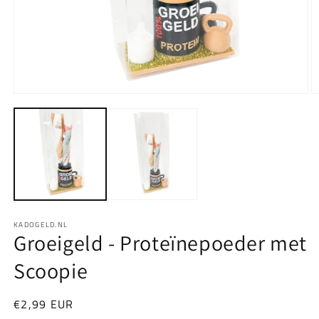
Media
M
1
2
openen
o
in
in
modaal
m
KADOGELD.NL
Groeigeld - Proteïnepoeder met
Scoopie
Normale
€2,99 EUR