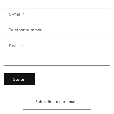
o
n
E‑mail
*
t
a
c
Telefoonnummer
t
f
Reactie
o
r
m
u
l
Sturen
i
e
r
Subscribe to our emails