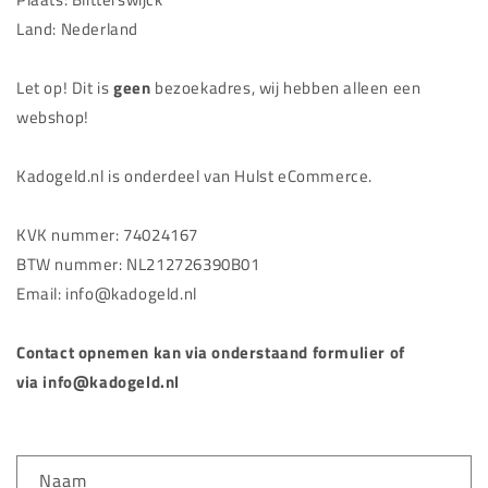
Land: Nederland
Let op! Dit is
geen
bezoekadres, wij hebben alleen een
webshop!
Kadogeld.nl is onderdeel van Hulst eCommerce.
KVK nummer:
74024167
BTW nummer: NL212726390B01
Email: info@kadogeld.nl
Contact opnemen kan via onderstaand formulier of
via info@kadogeld.nl
C
Naam