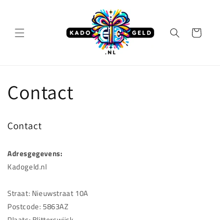
Meteen
naar de
content
Winkelwagen
Contact
Contact
Adresgegevens:
Kadogeld.nl
Straat: Nieuwstraat 10A
Postcode: 5863AZ
Plaats: Blitterswijck